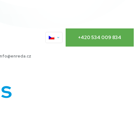
+420 534 009 834
info@enreda.cz
ás