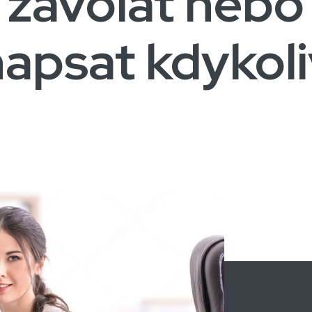
zavolat nebo
apsat kdykol