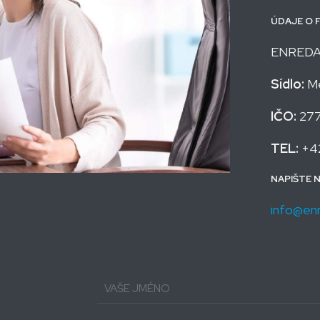
ÚDAJE O 
ENREDA 
Sídlo:
Me
IČO:
27
TEL:
+4
NAPIŠTE 
info@en