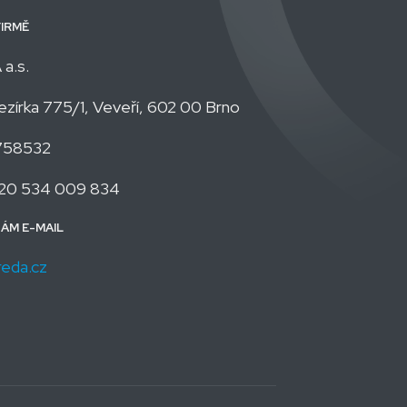
FIRMĚ
a.s.
zírka 775/1, Veveří, 602 00 Brno
758532
20 534 009 834
NÁM E-MAIL
reda.cz